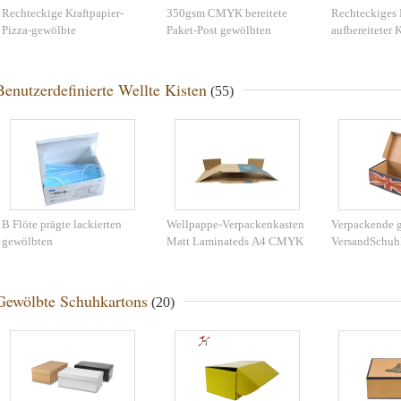
Rechteckige Kraftpapier-
350gsm CMYK bereitete
Rechteckiges
Pizza-gewölbte
Paket-Post gewölbten
aufbereiteter 
Pappschachtel
Druckkasten auf
Wellpappe-3
Benutzerdefinierte Wellte Kisten
(55)
B Flöte prägte lackierten
Wellpappe-Verpackenkasten
Verpackende 
gewölbten
Matt Laminateds A4 CMYK
VersandSchuhk
Verpackenuvkasten
Flöte
Gewölbte Schuhkartons
(20)