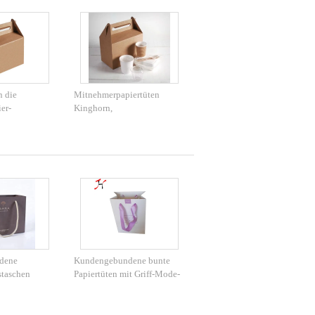
 die
Mitnehmerpapiertüten
er-
Kinghorn,
ltaschen
Nahrungsmittelgrad-
ucken mit Griff
Papiertüten mit Griff
dene
Kundengebundene bunte
staschen
Papiertüten mit Griff-Mode-
Art für Geschenk-
Verpackung