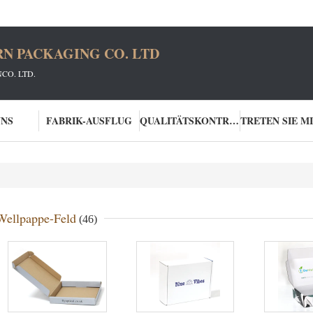
N PACKAGING CO. LTD
CO. LTD.
UNS
FABRIK-AUSFLUG
QUALITÄTSKONTROLLE
Wellpappe-Feld
(46)