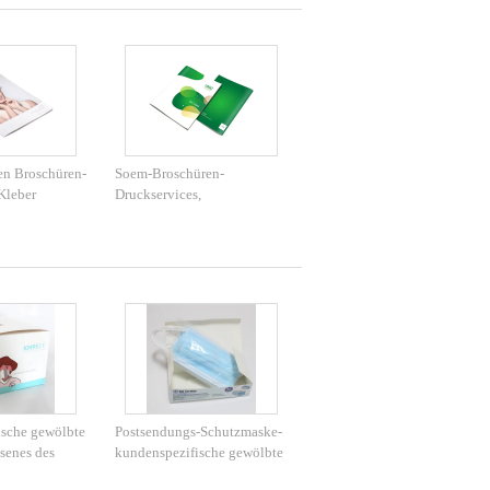
en Broschüren-
Soem-Broschüren-
Kleber
Druckservices,
ch an, der mit
Broschüre/Luft-Flieger-
ndet
Druckservices
sche gewölbte
Postsendungs-Schutzmaske-
senes des
kundenspezifische gewölbte
n Raumes
Kästen