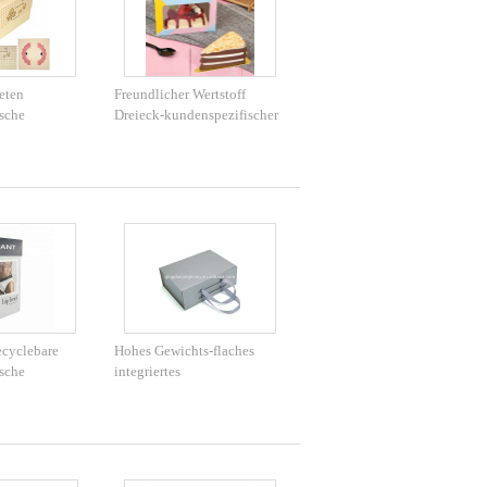
eten
Freundlicher Wertstoff
sche
Dreieck-kundenspezifischer
tons
Pappschaukartons Eco
t Fenster auf
ecyclebare
Hohes Gewichts-flaches
sche
integriertes
ten für das
Kleiderverpackenkästen, 6
Verpacken
färbten Verpackenkästen