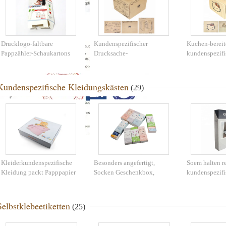
Drucklogo-faltbare
Kundenspezifischer
Kuchen-bereit
Pappzähler-Schaukartons
Drucksache-
kundenspezifi
Nahrungsmittelbehälter-
Pappschaukar
Kuchen-Verpackenkasten
Materialien mi
mit Fenster
Kundenspezifische Kleidungskästen
(29)
Kleiderkundenspezifische
Besonders angefertigt,
Soem halten r
Kleidung packt Papppapier
Socken Geschenkbox,
kundenspezifi
aufbereitete Materialien ein
Papppapier druckend, das für
Kleidungs-Käs
Socken verpackt
Unterwäsche-
instand
Selbstklebeetiketten
(25)