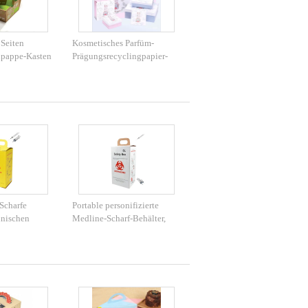
 Seiten
Kosmetisches Parfüm-
lpappe-Kasten
Prägungsrecyclingpapier-
druckend
Geschenkboxen
Scharfe
Portable personifizierte
inischen
Medline-Scharf-Behälter,
 des scharfen
Sicherheits-Kasten
 Krankenhaus
medizinisch für
Krankenhaus