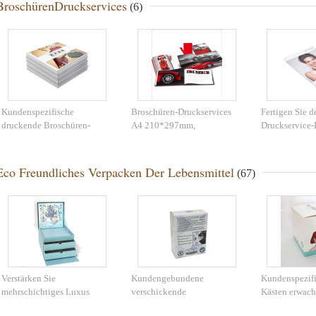
BroschürenDruckservices
(6)
Kundenspezifische
Broschüren-Druckservices
Fertigen Sie d
druckende Broschüren-
A4 210*297mm,
Druckservice-
Druckservice-bunte Flieger
kundenspezifische
kundenspezifis
A5/Broschüren-Drucken
Druckservices
dem Nähen bi
Eco Freundliches Verpacken Der Lebensmittel
(67)
Verstärken Sie
Kundengebundene
Kundenspezifi
mehrschichtiges Luxus
verschickende
Kästen erwach
Fach-Geschenk-den
kundenspezifische gewölbte
Masken-freie