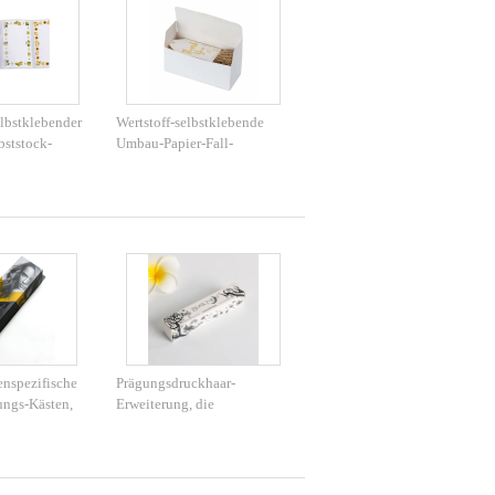
bstklebender
Wertstoff-selbstklebende
bststock-
Umbau-Papier-Fall-
r für
Umbauten für Kleidung
ker
enspezifische
Prägungsdruckhaar-
ungs-Kästen,
Erweiterung, die
 Luxy-Haar-
kosmetischen Verpackungs-
Rohr-Kasten verpackt