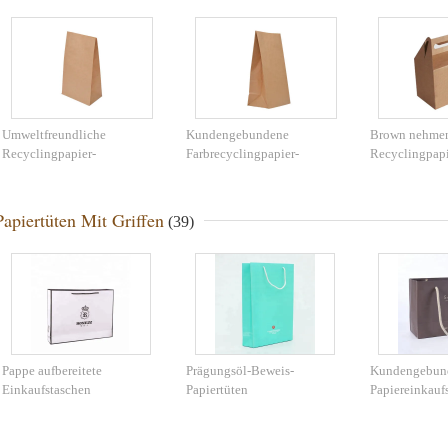
Umweltfreundliche
Kundengebundene
Brown nehmen
Recyclingpapier-
Farbrecyclingpapier-
Recyclingpapi
Nahrungsmitteltasche,
Nahrung bauscht sich für
Nahrungsmitte
kundengebundener
Tiefkühlkost/Picknick/Lebensmittelgeschäft
heraus, die Dr
Papiertüte-
prägen
Papiertüten Mit Griffen
(39)
Nahrungsmittelgrad
Pappe aufbereitete
Prägungsöl-Beweis-
Kundengebun
Einkaufstaschen
Papiertüten
Papiereinkauf