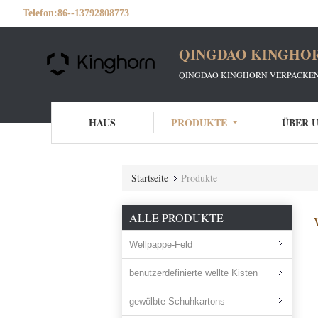
Telefon:
86--13792808773
QINGDAO KINGHOR
QINGDAO KINGHORN VERPACKEN
HAUS
PRODUKTE
ÜBER 
Startseite
Produkte
ALLE PRODUKTE
Wellpappe-Feld
benutzerdefinierte wellte Kisten
gewölbte Schuhkartons