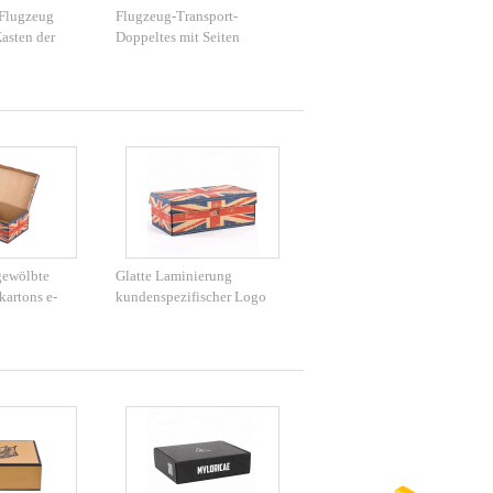
 Flugzeug
Flugzeug-Transport-
Kasten der
Doppeltes mit Seiten
00gsm
versehener Wellpappe-
Kasten
gewölbte
Glatte Laminierung
artons e-
kundenspezifischer Logo
Printing Corrugated Shoe
Box