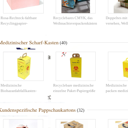
Rosa-Rechteck-faltbare
Recyclebares CMYK, das
Doppeltes mit
Recyclingpapier-
Weihnachtsverpackenkästen
versehen, Wel
Geschenkboxen
druckt
für Kleidung 
Medizinischer Scharf-Kasten
(40)
Medizinische
Recyclebare medizinische
Medizinische 
Biohazardabfallkasten-
einzelne Paket-Papiergröße
packen mediz
Wellpappe materielle
der Scharf-Kasten-
Abfallbehälter
gelbe/weiße Farbe
Sicherheits-Kasten-
Behälters für
58X28X50 cm
ein
Kundenspezifische Pappschaukartons
(32)