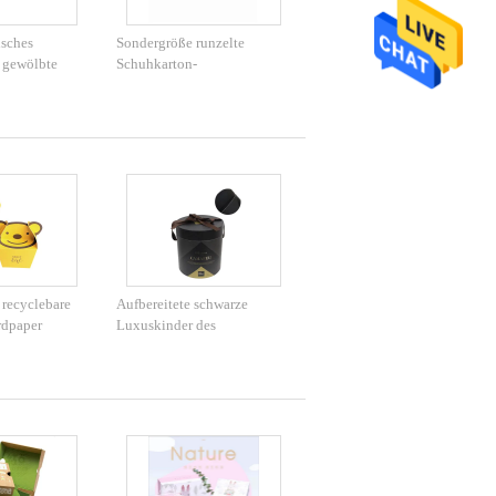
sches
Sondergröße runzelte
 gewölbte
Schuhkarton-
echteckige
Kunstdruckpapier-Material
er
mit Offsetdruck 4c
r
 recyclebare
Aufbereitete schwarze
rdpaper
Luxuskinder des
ox CMYK
kundenspezifischen Logos
der Materialien en gros
spielen Geschenkbox mit
Deckel