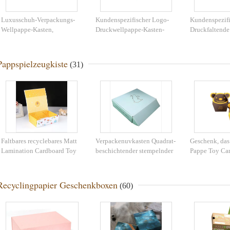
Luxusschuh-Verpackungs-
Kundenspezifischer Logo-
Kundenspezifi
Wellpappe-Kasten,
Druckwellpappe-Kasten-
Druckfaltende
kundengebundener faltbarer
Wertstoff für das Geschenk-
Schuhkarton-r
Papierdruckkasten
Verpacken
Form mit lang
Nutzungsdaue
Pappspielzeugkiste
(31)
Faltbares recyclebares Matt
Verpackenuvkasten Quadrat-
Geschenk, das
Lamination Cardboard Toy
beschichtender stempelnder
Pappe Toy Ca
Box
faltbarer Toy Storage Box
Cackaging B
Gift Boxs
verpackt
Recyclingpapier Geschenkboxen
(60)