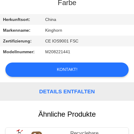
Farbe
TRETEN
SIE
Herkunftsort:
China
MIT
Markenname:
Kinghorn
UNS
Zertifizierung:
CE IOS9001 FSC
IN
Modellnummer:
M208221441
VERBINDUNG
KONTAKT!
FORDERN
SIE
DETAILS ENTFALTEN
EIN
ZITAT
Ähnliche Produkte
NACHRICHTEN
Recyclebare