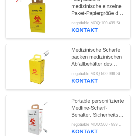
medizinische einzelne
Paket-Papiergröße der
Scharf-Kasten-
negotiable MOQ:100-499 Stücke
Sicherheits-Kasten-
KONTAKT
58X28X50 cm
Medizinische Scharfe
packen medizinischen
Abfallbehälter des
scharfen Behälters für
negotiable MOQ:500-999 Stücke
Krankenhaus ein
KONTAKT
Portable personifizierte
Medline-Scharf-
Behälter, Sicherheits-
Kasten medizinisch für
negotiable MOQ:500 - 999 Stücke
Krankenhaus
KONTAKT