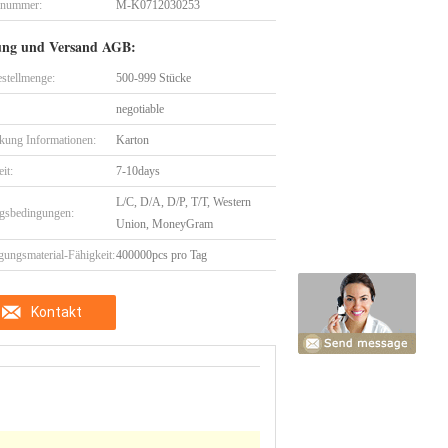
lnummer:
M-K0712030253
ung und Versand AGB:
stellmenge:
500-999 Stücke
negotiable
kung Informationen:
Karton
eit:
7-10days
L/C, D/A, D/P, T/T, Western
gsbedingungen:
Union, MoneyGram
gungsmaterial-Fähigkeit:
400000pcs pro Tag
Kontakt