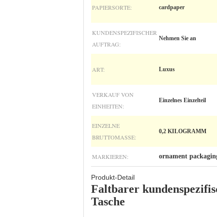
PAPIERSORTE:
cardpaper
KUNDENSPEZIFISCHER
Nehmen Sie an
AUFTRAG:
ART:
Luxus
VERKAUF VON
Einzelnes Einzelteil
EINHEITEN:
EINZELNE
0,2 KILOGRAMM
BRUTTOMASSE:
MARKIEREN:
ornament packagin
Produkt-Detail
Faltbarer kundenspezifi
Tasche