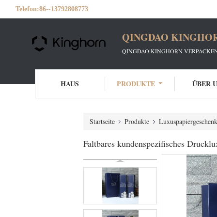
Telefon:
86--13792808773
QINGDAO KINGHOR
QINGDAO KINGHORN VERPACKEN
HAUS
PRODUKTE
ÜBER 
Startseite
Produkte
Luxuspapiergeschen
Faltbares kundenspezifisches Druckl