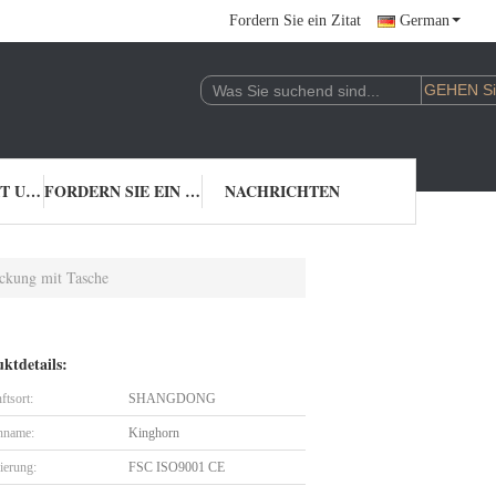
Fordern Sie ein Zitat
German
TRETEN SIE MIT UNS IN VERBINDUNG
FORDERN SIE EIN ZITAT
NACHRICHTEN
ackung mit Tasche
ktdetails:
ftsort:
SHANGDONG
nname:
Kinghorn
zierung:
FSC ISO9001 CE