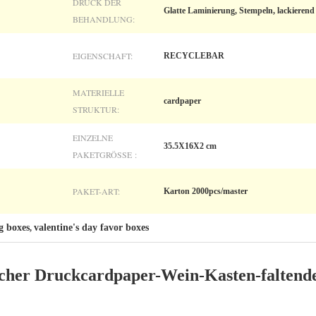
DRUCK DER
Glatte Laminierung, Stempeln, lackierend
BEHANDLUNG:
EIGENSCHAFT:
RECYCLEBAR
MATERIELLE
cardpaper
STRUKTUR:
EINZELNE
35.5X16X2 cm
PAKETGRÖSSE :
PAKET-ART:
Karton 2000pcs/master
g boxes
valentine's day favor boxes
,
scher Druckcardpaper-Wein-Kasten-faltend