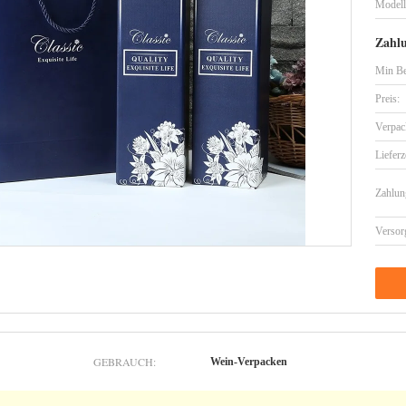
Model
Zahl
Min Be
Preis:
Verpac
Lieferz
Zahlun
Versor
GEBRAUCH:
Wein-Verpacken