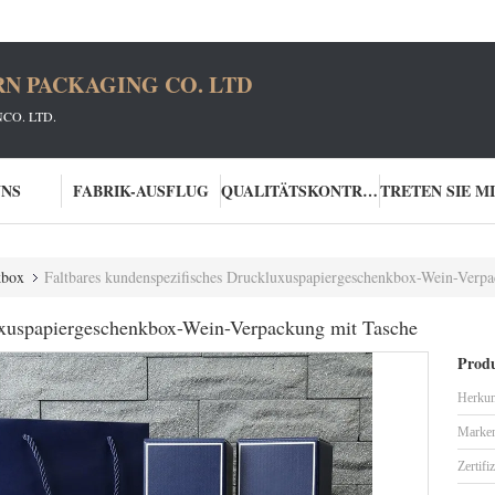
N PACKAGING CO. LTD
CO. LTD.
UNS
FABRIK-AUSFLUG
QUALITÄTSKONTROLLE
kbox
Faltbares kundenspezifisches Druckluxuspapiergeschenkbox-Wein-Verp
uxuspapiergeschenkbox-Wein-Verpackung mit Tasche
Produ
Herkun
Marke
Zertifi