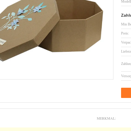
Model
Zahl
Min Be
Preis:
Verpac
Lieferz
Zahlun
Versor
MERKMAL: