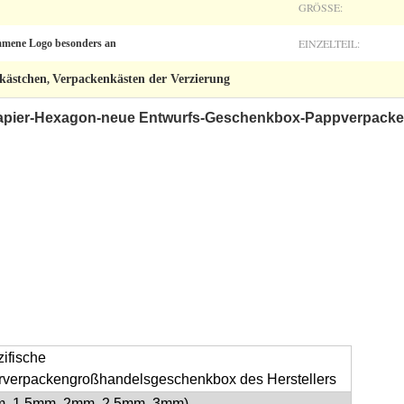
GRÖSSE:
EINZELTEIL:
mmene Logo besonders an
kkästchen
Verpackenkästen der Verzierung
,
apier-Hexagon-neue Entwurfs-Geschenkbox-Pappverpack
ifische
rverpackengroßhandelsgeschenkbox des Herstellers
, 1.5mm, 2mm, 2.5mm, 3mm)