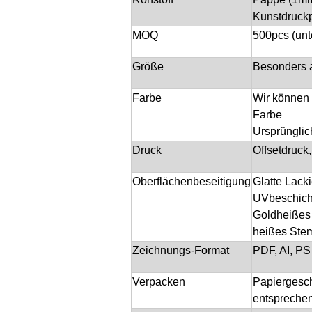
Kunstdruck
MOQ
500pcs (un
Größe
Besonders a
Farbe
Wir können 
Farbe
Ursprünglic
Druck
Offsetdruck
Oberflächenbeseitigung
Glatte Lack
UVbeschich
Goldheißes 
heißes Ste
Zeichnungs-Format
PDF, AI, PS
Verpacken
Papiergesc
entsprechen