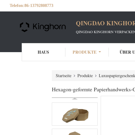
Telefon:
86-13792808773
QINGDAO KINGHOR
QINGDAO KINGHORN VERPACKEN
HAUS
PRODUKTE
ÜBER 
Startseite
Produkte
Luxuspapiergeschen
Hexagon-geformte Papierhandwerks-