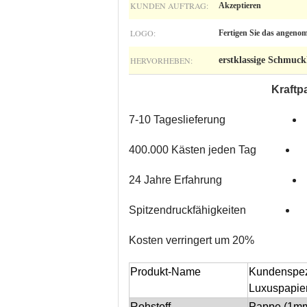
KUNDEN AUFTRAG:
Akzeptieren
LOGO:
Fertigen Sie das angeno
HERVORHEBEN:
erstklassige Schmuc
Kraftp
7-10 Tageslieferung
400.000 Kästen jeden Tag
24 Jahre Erfahrung
Spitzendruckfähigkeiten
Kosten verringert um 20%
Produkt-Name
Kundenspez
Luxuspapie
Rohstoff
Pappe (1mm