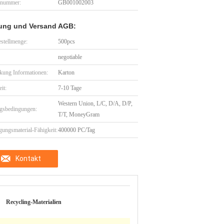
lnummer:
GB001002003
ung und Versand AGB:
stellmenge:
500pcs
negotiable
kung Informationen:
Karton
eit:
7-10 Tage
Western Union, L/C, D/A, D/P,
gsbedingungen:
T/T, MoneyGram
gungsmaterial-Fähigkeit:
400000 PC/Tag
Kontakt
Recycling-Materialien