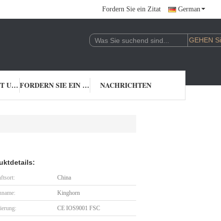
Fordern Sie ein Zitat
German
TRETEN SIE MIT UNS IN VERBINDUNG
FORDERN SIE EIN ZITAT
NACHRICHTEN
uktdetails:
ftsort:
China
nname:
Kinghorn
zierung:
CE IOS9001 FSC