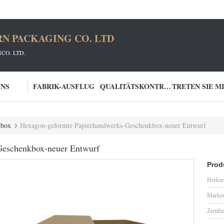
N PACKAGING CO. LTD
CO. LTD.
UNS
FABRIK-AUSFLUG
QUALITÄTSKONTROLLE
kbox
Hexagon-geformte Papierhandwerks-Geschenkbox-neuer Entwurf
Geschenkbox-neuer Entwurf
Prod
Herkun
Marke
Zertifi