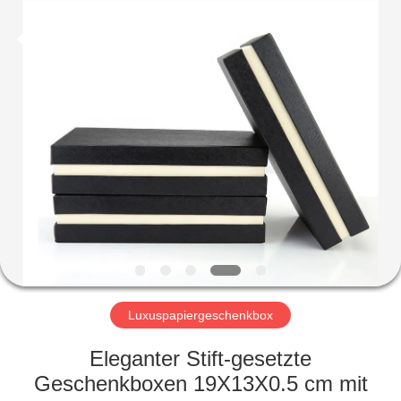
Kinghorn
Packaging
CO.
LTD.
All
Rights
Reserved.
HAUS
PRODUKTE
ÜBER
UNS
FABRIK-
AUSFLUG
Luxuspapiergeschenkbox
Eleganter Stift-gesetzte
QUALITÄTSKONTROLLE
Geschenkboxen 19X13X0.5 cm mit