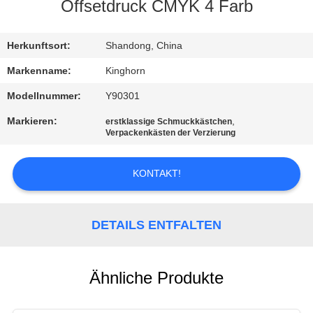
Offsetdruck CMYK 4 Farb
TRETEN
SIE
Herkunftsort:
Shandong, China
MIT
Markenname:
Kinghorn
UNS
Modellnummer:
Y90301
IN
Markieren:
,
erstklassige Schmuckkästchen
Verpackenkästen der Verzierung
VERBINDUNG
KONTAKT!
NACHRICHTEN
DETAILS ENTFALTEN
FORDERN
SIE
EIN
Ähnliche Produkte
ZITAT