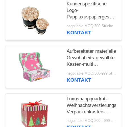
Kundenspezifische
SITEMAP
Logo-
Pappluxuspapiergeschenkbo
runde Form für Blume
negotiable MOQ:500 Stücke
PRIVACY
KONTAKT
POLICY
Aufbereiteter materielle
Gewohnheits-gewölbte
Kasten-multi
Farbauftritt
negotiable MOQ:500-999 Stücke
KONTAKT
Luxuspappquadrat-
Weihnachtsverzierungs-
Verpackenkasten-
kundenspezifisches
negotiable MOQ:200 - 999 Stücke
Logo-Drucken