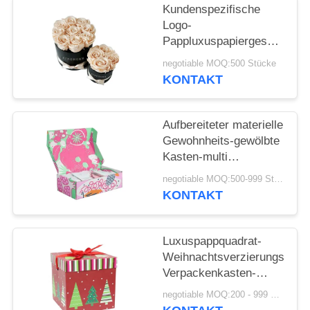
Kundenspezifische
Logo-
Pappluxuspapiergeschenkbo
runde Form für Blume
negotiable MOQ:500 Stücke
KONTAKT
Aufbereiteter materielle
Gewohnheits-gewölbte
Kasten-multi
Farbauftritt
negotiable MOQ:500-999 Stücke
KONTAKT
Luxuspappquadrat-
Weihnachtsverzierungs-
Verpackenkasten-
kundenspezifisches
negotiable MOQ:200 - 999 Stücke
Logo-Drucken