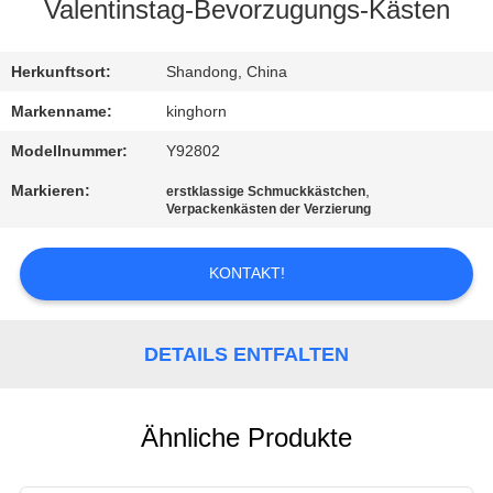
Valentinstag-Bevorzugungs-Kästen
TRETEN
SIE
Herkunftsort:
Shandong, China
MIT
Markenname:
kinghorn
UNS
Modellnummer:
Y92802
IN
Markieren:
,
erstklassige Schmuckkästchen
Verpackenkästen der Verzierung
VERBINDUNG
KONTAKT!
FORDERN
SIE
DETAILS ENTFALTEN
EIN
ZITAT
Ähnliche Produkte
NACHRICHTEN