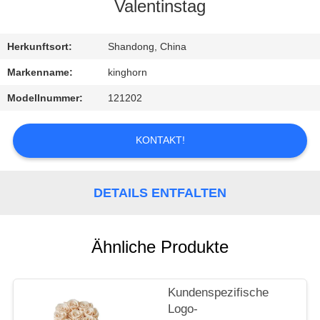
Valentinstag
TRETEN
SIE
Herkunftsort:
Shandong, China
MIT
Markenname:
kinghorn
UNS
Modellnummer:
121202
IN
VERBINDUNG
KONTAKT!
FORDERN
DETAILS ENTFALTEN
SIE
EIN
Ähnliche Produkte
ZITAT
Kundenspezifische
NACHRICHTEN
Logo-