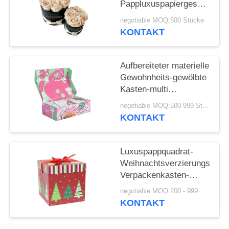
Pappluxuspapiergeschenkbo
runde Form für Blume
negotiable MOQ:500 Stücke
KONTAKT
Aufbereiteter materielle
Gewohnheits-gewölbte
Kasten-multi
Farbauftritt
negotiable MOQ:500-999 Stücke
KONTAKT
Luxuspappquadrat-
Weihnachtsverzierungs-
Verpackenkasten-
kundenspezifisches
negotiable MOQ:200 - 999 Stücke
Logo-Drucken
KONTAKT