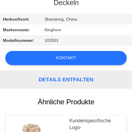
Deckeln
TRETEN
SIE
Herkunftsort:
Shandong, China
MIT
Markenname:
Kinghorn
UNS
Modellnummer:
102501
IN
VERBINDUNG
KONTAKT!
FORDERN
DETAILS ENTFALTEN
SIE
EIN
Ähnliche Produkte
ZITAT
Kundenspezifische
NACHRICHTEN
Logo-