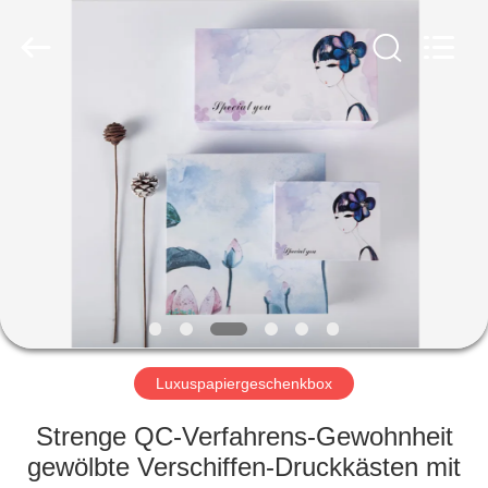
Fournisseur.
Copyright
©
2020
-
2021
corrugated-
paperbox.com.
HAUS
All
Rights
Reserved.
PRODUKTE
ÜBER
UNS
FABRIK-
AUSFLUG
Luxuspapiergeschenkbox
Strenge QC-Verfahrens-Gewohnheit
QUALITÄTSKONTROLLE
gewölbte Verschiffen-Druckkästen mit