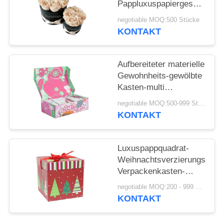
Pappluxuspapiergeschenkbo
runde Form für Blume
negotiable MOQ:500 Stücke
KONTAKT
Aufbereiteter materielle
Gewohnheits-gewölbte
Kasten-multi
Farbauftritt
negotiable MOQ:500-999 Stücke
KONTAKT
Luxuspappquadrat-
Weihnachtsverzierungs-
Verpackenkasten-
kundenspezifisches
negotiable MOQ:200 - 999 Stücke
Logo-Drucken
KONTAKT