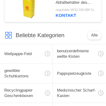
Abfallbehälter des
scharfen Behälters für
negotiable MOQ:500-999 Stücke
Krankenhaus ein
KONTAKT
Beliebte Kategorien
Alle
benutzerdefinierte
Wellpappe-Feld
wellte Kisten
gewölbte
Pappspielzeugkiste
Schuhkartons
Recyclingpapier
Medizinischer Scharf-
Geschenkboxen
Kasten