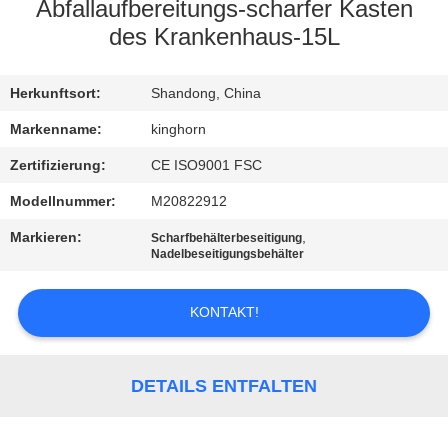
Abfallaufbereitungs-scharfer Kasten
TRETEN
des Krankenhaus-15L
SIE
Herkunftsort:
Shandong, China
MIT
UNS
Markenname:
kinghorn
IN
Zertifizierung:
CE ISO9001 FSC
VERBINDUNG
Modellnummer:
M20822912
Markieren:
,
Scharfbehälterbeseitigung
Nadelbeseitigungsbehälter
NACHRICHTEN
KONTAKT!
FORDERN
SIE
DETAILS ENTFALTEN
EIN
ZITAT