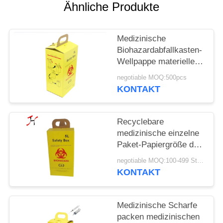
Ähnliche Produkte
SITEMAP
Medizinische
PRIVACY
Biohazardabfallkasten-
Wellpappe materielle
POLICY
gelbe/weiße Farbe
negotiable MOQ:500pcs
KONTAKT
Recyclebare
medizinische einzelne
Paket-Papiergröße der
Scharf-Kasten-
negotiable MOQ:100-499 Stücke
Sicherheits-Kasten-
KONTAKT
58X28X50 cm
Medizinische Scharfe
packen medizinischen