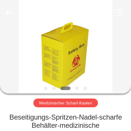
Kinghorn
Packaging
CO.
LTD.
All
Rights
Reserved.
HAUS
PRODUKTE
ÜBER
UNS
FABRIK-
AUSFLUG
Medizinischer Scharf-Kasten
Beseitigungs-Spritzen-Nadel-scharfe
QUALITÄTSKONTROLLE
Behälter-medizinische