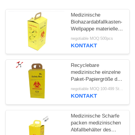
SITEMAP
Medizinische
Biohazardabfallkasten-
Wellpappe materielle
PRIVACY
gelbe/weiße Farbe
negotiable MOQ:500pcs
POLICY
KONTAKT
Recyclebare
medizinische einzelne
Paket-Papiergröße der
Scharf-Kasten-
negotiable MOQ:100-499 Stücke
Sicherheits-Kasten-
KONTAKT
58X28X50 cm
Medizinische Scharfe
packen medizinischen
Abfallbehälter des