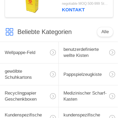
scharfen Behälters für
negotiable MOQ:500-999 Stücke
Krankenhaus ein
KONTAKT
Beliebte Kategorien
Alle
benutzerdefinierte
Wellpappe-Feld
wellte Kisten
gewölbte
Pappspielzeugkiste
Schuhkartons
Recyclingpapier
Medizinischer Scharf-
Geschenkboxen
Kasten
Kundenspezifische
kundenspezifische