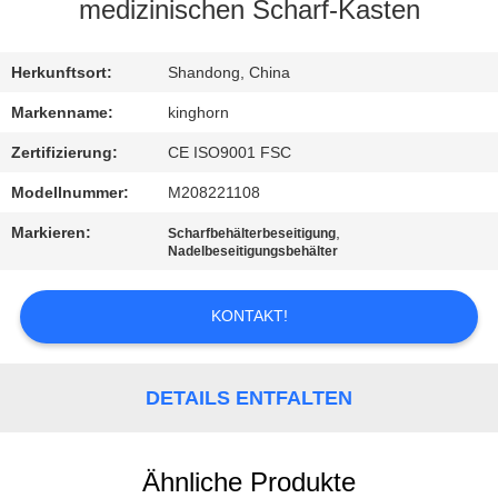
medizinischen Scharf-Kasten
TRETEN
SIE
Herkunftsort:
Shandong, China
MIT
Markenname:
kinghorn
UNS
Zertifizierung:
CE ISO9001 FSC
IN
Modellnummer:
M208221108
VERBINDUNG
Markieren:
,
Scharfbehälterbeseitigung
Nadelbeseitigungsbehälter
NACHRICHTEN
KONTAKT!
FORDERN
SIE
DETAILS ENTFALTEN
EIN
ZITAT
Ähnliche Produkte