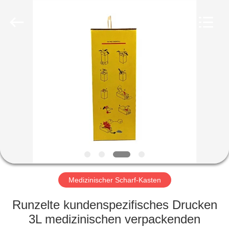
Kinghorn
Packaging
CO.
LTD.
All
Rights
Reserved.
HAUS
PRODUKTE
ÜBER
UNS
FABRIK-
AUSFLUG
Medizinischer Scharf-Kasten
Runzelte kundenspezifisches Drucken
QUALITÄTSKONTROLLE
3L medizinischen verpackenden