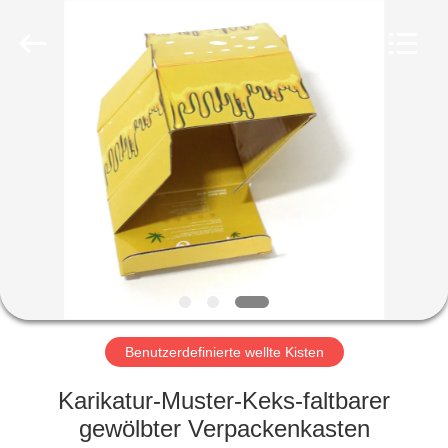
Kinghorn
Packaging
CO.
LTD.
All
Rights
Reserved.
HAUS
PRODUKTE
ÜBER
UNS
FABRIK-
AUSFLUG
Benutzerdefinierte wellte Kisten
Karikatur-Muster-Keks-faltbarer
QUALITÄTSKONTROLLE
gewölbter Verpackenkasten