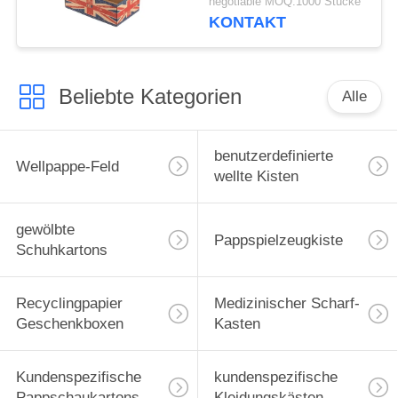
negotiable MOQ:1000 Stücke
KONTAKT
Beliebte Kategorien
Alle
benutzerdefinierte
Wellpappe-Feld
wellte Kisten
gewölbte
Pappspielzeugkiste
Schuhkartons
Recyclingpapier
Medizinischer Scharf-
Geschenkboxen
Kasten
Kundenspezifische
kundenspezifische
Pappschaukartons
Kleidungskästen