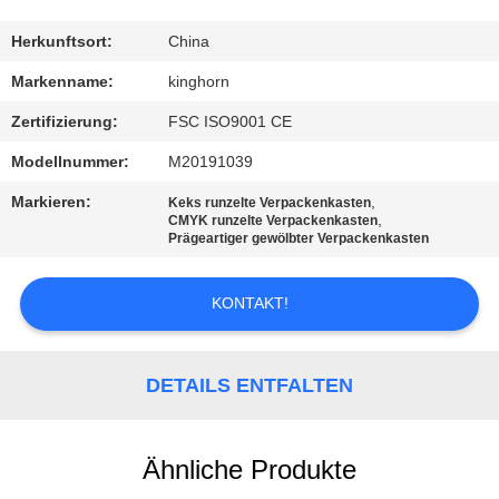
TRETEN
Herkunftsort:
China
SIE
Markenname:
kinghorn
MIT
Zertifizierung:
FSC ISO9001 CE
UNS
Modellnummer:
M20191039
IN
Markieren:
,
Keks runzelte Verpackenkasten
VERBINDUNG
,
CMYK runzelte Verpackenkasten
Prägeartiger gewölbter Verpackenkasten
NACHRICHTEN
KONTAKT!
FORDERN
DETAILS ENTFALTEN
SIE
EIN
Ähnliche Produkte
ZITAT