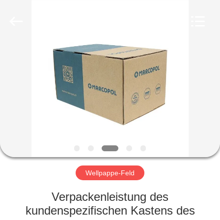
Kinghorn
Packaging
CO.
LTD.
All
Rights
Reserved.
HAUS
PRODUKTE
ÜBER
UNS
FABRIK-
AUSFLUG
Wellpappe-Feld
Verpackenleistung des
QUALITÄTSKONTROLLE
kundenspezifischen Kastens des