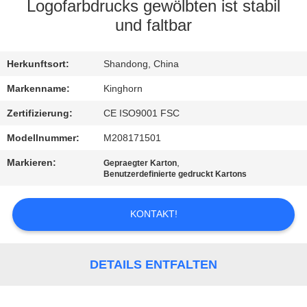
Logofarbdrucks gewölbten ist stabil
TRETEN
und faltbar
SIE
Herkunftsort:
Shandong, China
MIT
UNS
Markenname:
Kinghorn
IN
Zertifizierung:
CE ISO9001 FSC
VERBINDUNG
Modellnummer:
M208171501
Markieren:
,
Gepraegter Karton
Benutzerdefinierte gedruckt Kartons
NACHRICHTEN
KONTAKT!
FORDERN
SIE
DETAILS ENTFALTEN
EIN
ZITAT